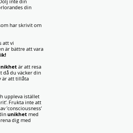
ölj inte din
örlorandes din
som har skrivit om
 att vi
n är bättre att vara
ik!
unikhet
är att resa
kt då du väcker din
 är att tillåta
h uppleva istället
’. Frukta inte att
r av ’consciousness’
 din
unikhet
med
örena dig med