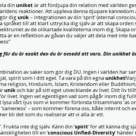
ela din
uniket
är att fördjupa din relation med världen g
världens reaktioner. Att uppleva denna djupare kännedom av 
 gör dig
unik
– integrationen av din ’sprit’ (eternal conscio
a språket till att klart uttrycka dig själv är att skapa orde
spektrumet av de olikartade kvaliteterna inom dig. Skapa 
tta är en reflektion av gåvan du väljer att dela med inte b
ess’’
ig för du är exakt den du är avsedd att vara. Din unikhet ä
mbination av saker som gör dig DU. Ingen i världen har 
själ, spirit som i ditt eget. Ta vara på din egna
unikhet
!Var
a religion, Hinduism, Islam, Kristendom eller Buddhism, 
är
unik
och bär på sitt eget utvecklande av livet. Ditt liv ti
 för livet. Ingen vet egentligen vad som pågår inom dig ful
tt lysa vårt ljus som vi kommer förbinda tillsammans ’as on
rt ’sameness’ – som kommer förena oss, både internt och e
er bli det som du realiserar att vi alla är ett.
’. Frukta inte dig själv. Känn din ’
spirit
’ för att känna dig sj
nskligheten till en ’
conscious Unfied-Diversity
’ händer