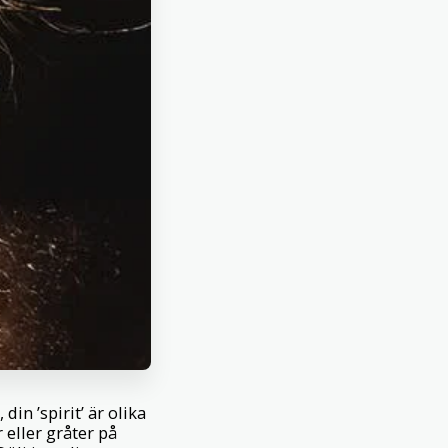
 din ’spirit’ är olika
r eller gråter på