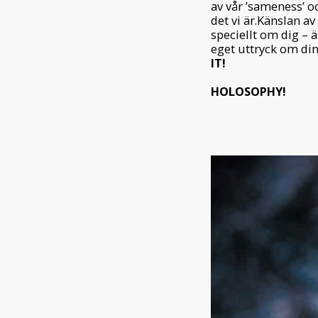
av vår ’sameness’ o
det vi är.Känslan a
speciellt om dig – ä
eget uttryck om din 
IT!
HOLOSOPHY!