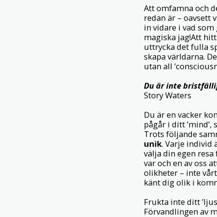
Att omfamna och d
redan är – oavsett 
in vidare i vad som
magiska jag!Att hitt
uttrycka det fulla 
skapa världarna. De
utan all ’consciousn
Du är inte bristfäll
Story Waters
Du är en vacker ko
pågår i ditt ’mind’, 
Trots följande samm
unik
. Varje individ 
välja din egen resa
var och en av oss a
olikheter – inte vå
känt dig olik i komm
Frukta inte ditt ’ljus
Förvandlingen av mä