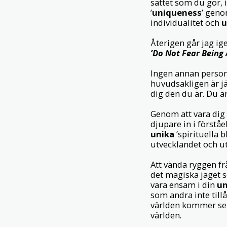
sättet som du gör, 
’
uniqueness
’ geno
individualitet och
u
Återigen går jag ig
’Do Not Fear Being
Ingen annan person 
huvudsakligen är jä
dig den du är. Du ä
Genom att vara dig s
djupare in i förståe
unika
’spirituella b
utvecklandet och u
Att vända ryggen fr
det magiska jaget s
vara ensam i din
un
som andra inte tillåt
världen kommer sep
världen.