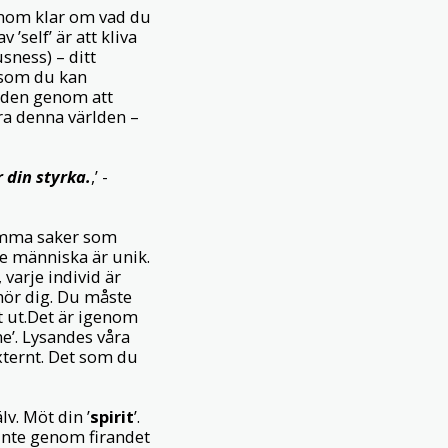
enom klar om vad du
’self’ är att kliva
usness) – ditt
n som du kan
orden genom att
ara denna världen –
r din styrka.
,’ -
samma saker som
je människa är unik.
varje individ är
llhör dig. Du måste
lt ut.Det är igenom
e’. Lysandes våra
xternt. Det som du
älv. Möt din ’
spirit
’.
 inte genom firandet