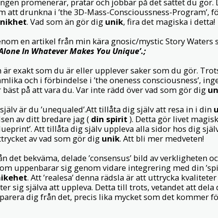
ingen promenerar, pratar och jobbar på det sättet du gör. D
m att drunkna i ’the 3D-Mass-Conscioussness-Program’, f
nikhet
. Vad som än gör dig
unik
, fira det magiska i detta!
enom en artikel från min kära gnosic/mystic Story Waters 
 Alone In Whatever Makes You Unique’.;
är exakt som du är eller upplever saker som du gör. Trots
mlika och i förbindelse i ’the oneness consciousness’, inge
r bäst på att vara du. Var inte rädd över vad som gör dig
un
jälv är du ’unequaled’.Att tillåta dig själv att resa in i din
lsen av ditt bredare jag (
din spirit
). Detta gör livet magis
lueprint’. Att tillåta dig själv uppleva alla sidor hos dig själv
ttrycket av vad som gör dig
unik
. Att bli mer medveten!
ån det bekväma, delade ’consensus’ bild av verkligheten oc
om uppenbarar sig genom vidare integrering med din ’spirit
ikehet
. Att ’realesa’ denna rädsla är att uttrycka kvalitete
er sig själva att uppleva. Detta till trots, vetandet att dela
arera dig från det, precis lika mycket som det kommer f